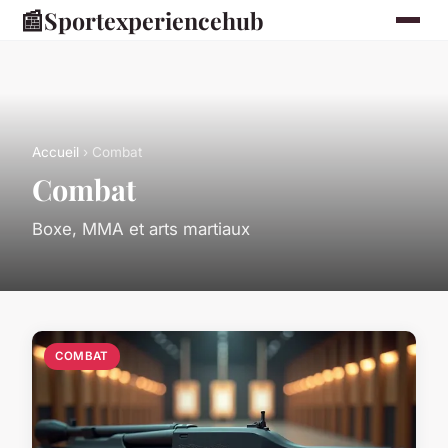
📰
Sportexperiencehub
Accueil
› Combat
Combat
Boxe, MMA et arts martiaux
COMBAT