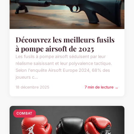
Découvrez les meilleurs fusils
à pompe airsoft de 2025
Les fusils à pompe airsoft séduisent par leur
réalisme saisissant et leur polyvalence tactique.
Selon l'enquête Airsoft Europe 2024, 68% des
joueurs c...
18 décembre 2025
7 min de lecture →
COMBAT